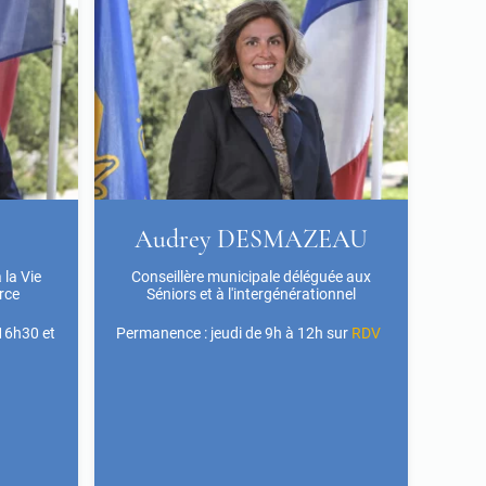
Audrey DESMAZEAU
 la Vie
Conseillère municipale déléguée aux
rce
Séniors et à l'intergénérationnel
16h30 et
Permanence : jeudi de 9h à 12h
sur
RDV