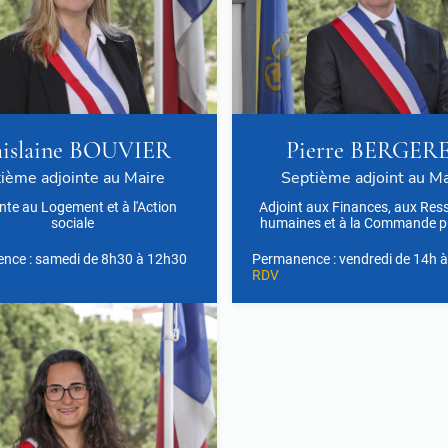
islaine BOUVIER
Pierre BERGER
xième adjointe au Maire
Septième adjoint au Ma
nte au Logement et à l'Action
Adjoint aux Finances, aux Res
sociale
humaines et à la Commande p
nce : samedi de 8h30 à 12h30
Permanence : vendredi de 14h à
RDV