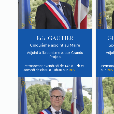
Eric GAUTIER
Gh
Cinquième adjoint au Maire
Si
Adjoint à l'Urbanisme et aux Grands
Adjoi
Projets
Permanence : vendredi de 14h à 17h et
Permane
samedi de 8h30 à 10h30 sur
RDV
sur
RDV