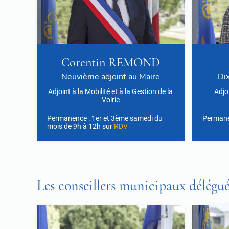
Corentin REMOND
Neuvième adjoint au Maire
Di
Adjoint à la Mobilité et à la Gestion de la
Adjoi
Voirie
Permanence : 1er et 3ème samedi du
Permanen
mois de 9h à 12h sur
RDV
Les conseillers municipaux délégué