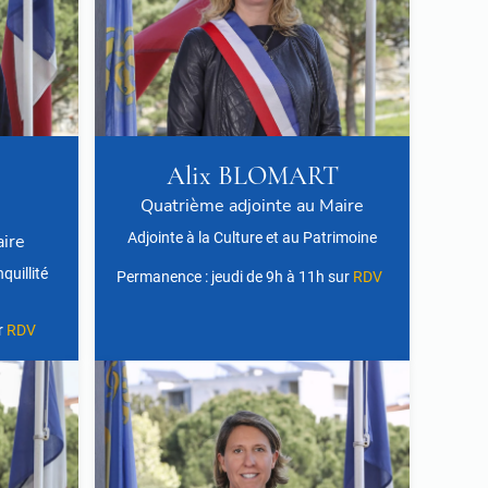
Alix BLOMART
Quatrième adjointe au Maire
Adjointe à la Culture et au Patrimoine
aire
quillité
Permanence : jeudi de 9h à 11h sur
RDV
r
RDV