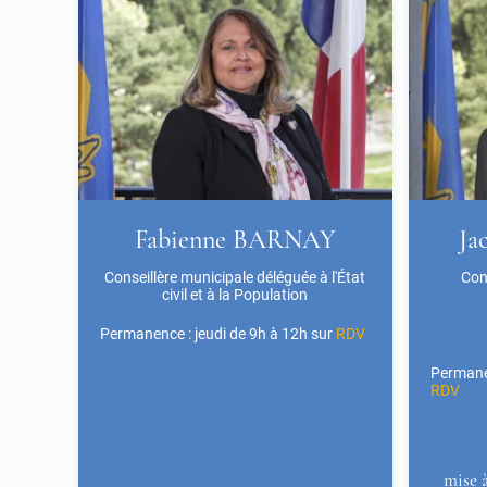
Fabienne BARNAY
Ja
Conseillère municipale déléguée à l'État
Con
civil et à la Population
Permanence : jeudi de 9h à 12h sur
RDV
Permanen
RDV
mise à