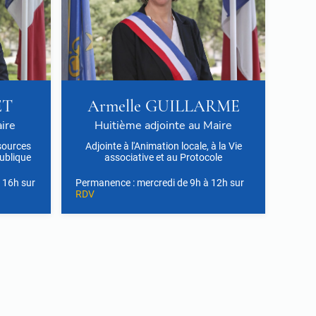
ET
Armelle GUILLARME
ire
Huitième adjointe au Maire
sources
Adjointe à l'Animation locale, à la Vie
ublique
associative et au Protocole
 16h sur
Permanence : mercredi de 9h à 12h sur
RDV