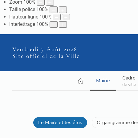
Zoom
100
%
Taille police
100
%
Hauteur ligne
100
%
Interlettrage
100
%
Vendredi 7 Août 2026
Site officiel de la Ville
Cadre
Mairie
de ville
Le Maire et les élus
Organigramme des