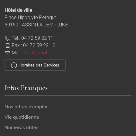
Hôtel de ville
Place Hippolyte Péragut
69160 TASSIN LA DEMI-LUNE
Tél : 04 72 59 22 11
Fax : 04 72 59 22 12
Mail :
Secrétariat
Horaires des Services
Infos Pratiques
Nos offres d’emploi
Bel été à Tassin la Demi-Lune ! ☀
Vie quotidienne
35 J'aime
Numéros utiles