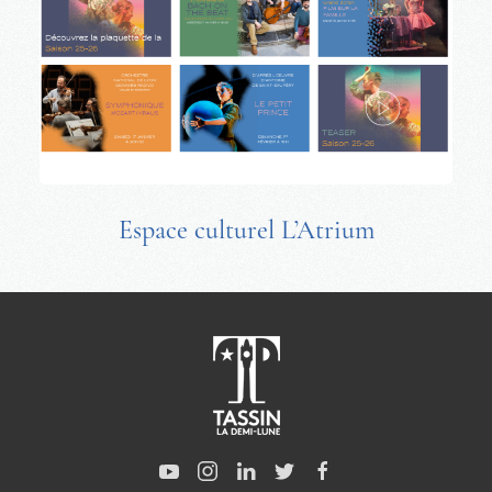
Espace culturel L’Atrium
Les Estivales Tassilunoises 2026 vont rythmer l’été !
Chaque mercredi à 19h, un spectacle ouvert à tous animera la soirée.
Les mercredis et samedis matin, petits et grands profiteront également d’acti
Lire plus
11 J'aime
Posté:
La semaine dernière