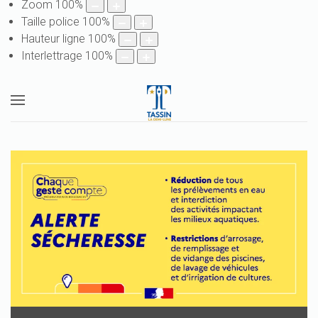
Zoom
100
%
Taille police
100
%
Hauteur ligne
100
%
Interlettrage
100
%