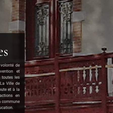
es
 volonté de
vention et
 toutes les
 La Ville de
oute et à la
 actions en
e la commune
ucation.