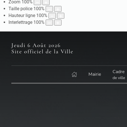
Zoom
100
%
Taille police
100
%
Hauteur ligne
100
%
Interlettrage
100
%
Jeudi 6 Août 2026
Site officiel de la Ville
Cadre
Mairie
de ville