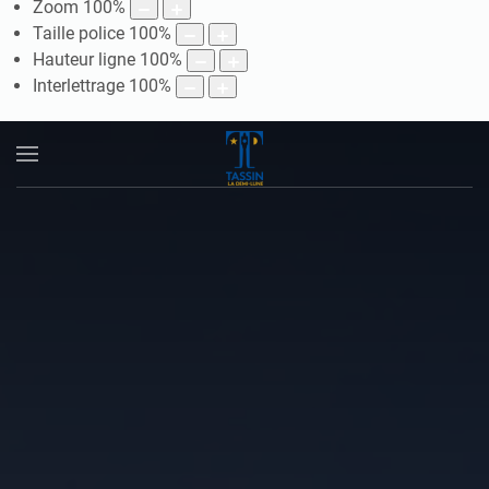
Zoom
100
%
Taille police
100
%
Hauteur ligne
100
%
Interlettrage
100
%