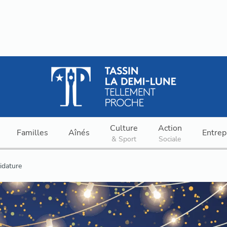
Culture
Action
Familles
Aînés
Entrep
& Sport
Sociale
idature