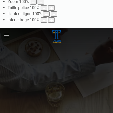
Zoom
100
%
Taille police
100
%
Hauteur ligne
100
%
Interlettrage
100
%