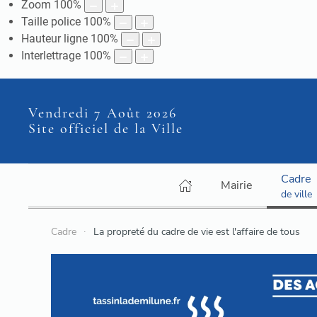
Zoom
100
%
Taille police
100
%
Hauteur ligne
100
%
Interlettrage
100
%
Vendredi 7 Août 2026
Site officiel de la Ville
Cadre
Mairie
de ville
Cadre
La propreté du cadre de vie est l'affaire de tous