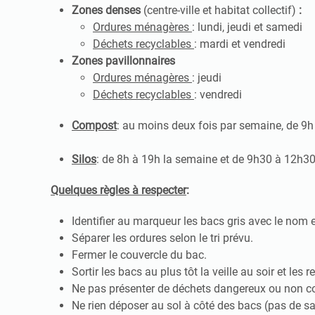
Zones denses
(centre-ville et habitat collectif)
:
Ordures ménagères
: lundi, jeudi et samedi
Déchets recyclables
: mardi et vendredi
Zones pavillonnaires
Ordures ménagères
: jeudi
Déchets recyclables
: vendredi
Compost
: au moins deux fois par semaine, de 9
Silos
: de 8h à 19h la semaine et de 9h30 à 12h30
Quelques règles à respecter
:
Identifier au marqueur les bacs gris avec le nom et
Séparer les ordures selon le tri prévu.
Fermer le couvercle du bac.
Sortir les bacs au plus tôt la veille au soir et les r
Ne pas présenter de déchets dangereux ou non c
Ne rien déposer au sol à côté des bacs (pas de s