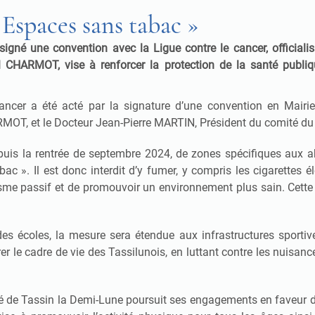
 Espaces sans tabac »
signé une convention avec la Ligue contre le cancer, official
scal CHARMOT, vise à renforcer la protection de la santé publiq
e cancer a été acté par la signature d’une convention en Mair
RMOT, et le Docteur Jean-Pierre MARTIN, Président du comité du 
epuis la rentrée de septembre 2024, de zones spécifiques aux 
abac ». Il est donc interdit d’y fumer, y compris les cigarettes
isme passif et de promouvoir un environnement plus sain. Cette i
 écoles, la mesure sera étendue aux infrastructures sportives
er le cadre de vie des Tassilunois, en luttant contre les nuisan
lité de Tassin la Demi-Lune poursuit ses engagements en faveu