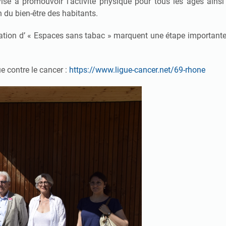
 à promouvoir l’activité physique pour tous les âges ainsi q
 du bien-être des habitants.
réation d’ « Espaces sans tabac » marquent une étape importante
e contre le cancer :
https://www.ligue-cancer.net/69-rhone