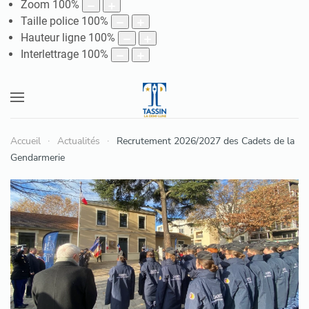
Zoom
100
%
Taille police
100
%
Hauteur ligne
100
%
Interlettrage
100
%
Accueil
Actualités
Recrutement 2026/2027 des Cadets de la
Gendarmerie