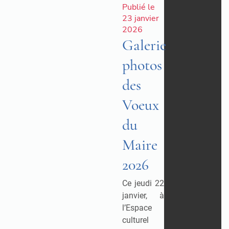
Publié le
23 janvier
2026
Galerie
photos
des
Voeux
du
Maire
2026
Ce jeudi 22
janvier, à
l’Espace
culturel