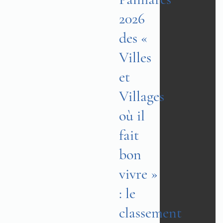
2026
des «
Villes
et
Villages
où il
fait
bon
vivre »
: le
classement