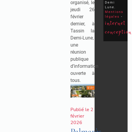
organisé, le
Demi
Lune.
jeudi 26
Mentions
février
légales
-
internet
dernier, à
conception
Tassin la
Demi-Lune,
une
réunion
publique
d’information
ouverte à
tous.
Publié le 2
février
2026
Palmarès