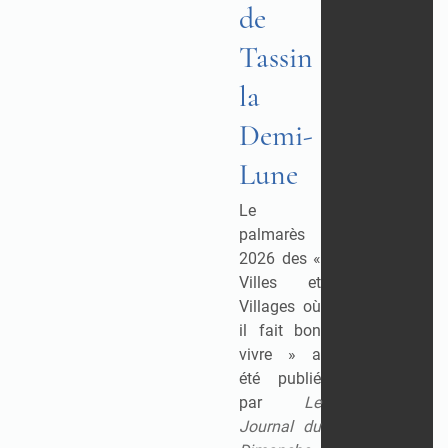
de
Tassin
la
Demi-
Lune
Le
palmarès
2026 des «
Villes et
Villages où
il fait bon
vivre » a
été publié
par
Le
Journal du