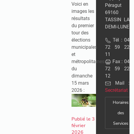
Voici en
Péragut
images les
69160
résultats
TASSIN LA
du premier
DEMI-LUNE
tour des
élections
Tél : 04
municipales
72 59 22
et
11
métropolitaines
Fax : 04
du
72 59 22
dimanche
12
15 mars
Mail :
2026 :
Secrétariat
Horaires
des
Publié le 3
Services
février
2026