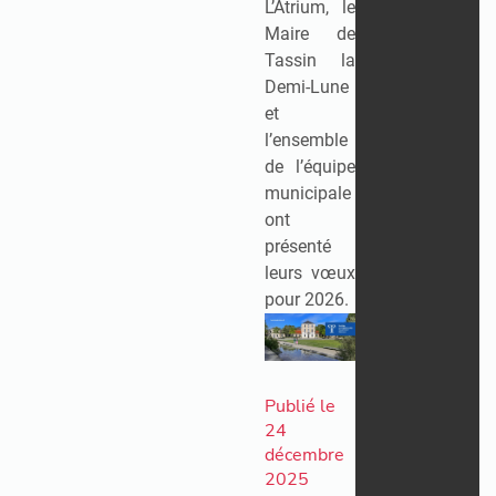
L’Atrium, le
Maire de
Tassin la
Demi-Lune
et
l’ensemble
de l’équipe
municipale
ont
présenté
leurs vœux
pour 2026.
Publié le
24
décembre
2025