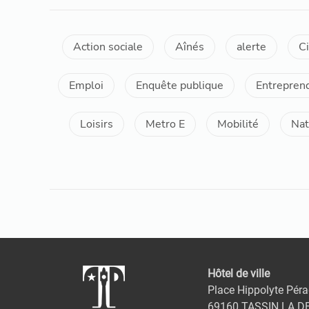
Action sociale
Aînés
alerte
C
Emploi
Enquête publique
Entrepren
Loisirs
Metro E
Mobilité
Nat
Hôtel de ville
Place Hippolyte Péra
69160 TASSIN LA D