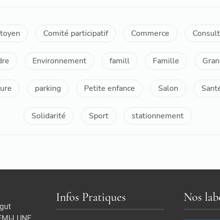
itoyen
Comité participatif
Commerce
Consult
dre
Environnement
famill
Famille
Gran
ure
parking
Petite enfance
Salon
Sant
Solidarité
Sport
stationnement
Infos Pratiques
Nos lab
gut
EMI-LUNE