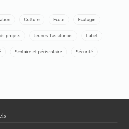
ation
Culture
Ecole
Ecologie
ds projets
Jeunes Tassilunois
Label
é
Scolaire et périscolaire
Sécurité
els