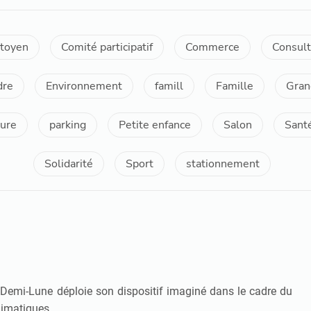
itoyen
Comité participatif
Commerce
Consult
dre
Environnement
famill
Famille
Gran
ure
parking
Petite enfance
Salon
Sant
Solidarité
Sport
stationnement
la Demi-Lune déploie son dispositif imaginé dans le cadre du
climatiques.