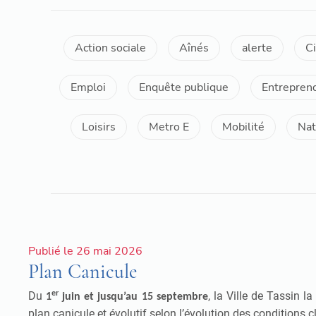
Action sociale
Aînés
alerte
C
Emploi
Enquête publique
Entrepren
Loisirs
Metro E
Mobilité
Nat
Publié le 26 mai 2026
Plan Canicule
Du
er
, la Ville de Tassin 
1
juin et jusqu’au 15 septembre
plan canicule et évolutif selon l’évolution des conditions 