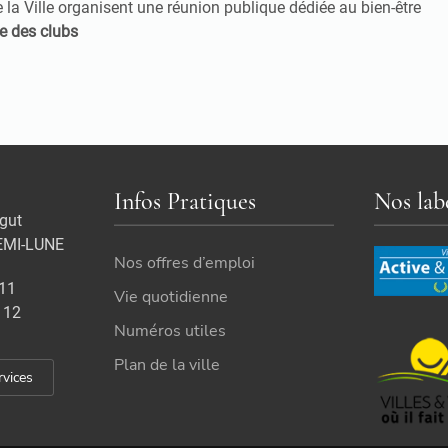
e la Ville organisent une réunion publique dédiée au bien-être
le des clubs
Infos Pratiques
Nos lab
gut
EMI-LUNE
Nos offres d’emploi
 11
Vie quotidienne
 12
Numéros utiles
Plan de la ville
rvices