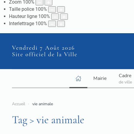
Zoom
100
%
Taille police
100
%
Hauteur ligne
100
%
Interlettrage
100
%
Vendredi 7 Août 2026
Site officiel de la Ville
Cadre
Mairie
de ville
Accueil
vie animale
Tag > vie animale